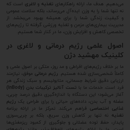
می‌دهیم. هدف ما، ارائه راهکارهای
تغذیه
و
لاغری
است که
نه تنها شما را به وزن ایده‌آل می‌رساند، بلکه سلامت عمومی
و کیفیت زندگی شما را برای همیشه بهبود می‌بخشد. از
مدیریت بیماری‌های مزمن و تغذیه ورزشی گرفته تا رژیم‌های
تخصصی کاهش و افزایش وزن، ما در کنار شما هستیم.
اصول علمی رژیم درمانی و لاغری در
کلینیک مهشید دژن
ما بر خلاف رژیم‌های افراطی و مد روز، متکی بر اصول علمی و
کاملاً شخصی‌سازی شده هستیم.
رژیم درمانی
موفق، نیازمند
ارزیابی دقیق شرایط جسمانی، متابولیسم و سبک زندگی هر
فرد است. خدمات ما با
تست آنالیز ترکیبات بدن (InBody)
آغاز می‌شود؛ این دستگاه با اندازه‌گیری دقیق درصد چربی،
عضله و آب بدن، داده‌های حیاتی را برای طراحی یک
رژیم
غذایی اختصاصی
فراهم می‌کند. تمرکز ما در ارائه برنامه
تغذیه
نه تنها بر کاهش وزن سریع، بلکه بر چربی‌سوزی
پایدار، حفظ توده عضلانی و جلوگیری از کمبود ریزمغذی‌ها
است. ما با ارائه رژیم‌های انعطاف‌پذیر مانند
رژیم‌های