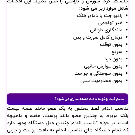
فرصت طلایی تا
جلسات، درد، سوزش و ناراحتی را حس نکنید. این امکانات
شامل موارد زیر می شود:
نوروز
رادیو جت با دمای خنک
غیر تهاجمی
همین حالا مشاوره رایگان تغذیه
ماندگاری طولانی
دریافت کن و تا عید به وزن ایده‌آلت
درمان کامل صورت و بدن
برس.
بدون توقف
سریع
بدون درد
بدون عوارض جانبی
بدون سوختگی و جراحت
بدون محدودیت سنی
ارسال
اسلیم فیت چگونه باعث عضله سازی می شود؟
تناسب اندام فقط مختص به یک عضو مانند عضله نیست
بلکه مربوط به چندین عضو مانند پوست، عضله و ماهیچه
است. در حوزه تناسب اندام چندین مدل دستگاه وجود دارد
که تمام دستگاه های تناسب اندام به بافت پوست و چربی