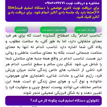
مشاوره و دریافت نوبت 09102069771
برای دریافت نوبت لاغری موضعی با دستگاه اسلیم فیت(Slim
Fit)حتما باید یک جلسه بادی آنالیز انجام شود. برای دریافت بادی
آنالیز کلیک کنید.
روش کار اسلیم فیت
عضله سازی با اسلیم فیت
کرومو تراپی
"تناسب اندام" یک اصطلاح گسترده است که برای هر فرد
معنای متفاوتی دارد، اما به طور کلی، به سلامت مطلوب و
رفاه کلی شما اشاره دارد. تناسب اندام نه تنها به معنای
سلامت جسمانی است، بلکه به معنای سلامت عاطفی و روانی
نیز هست. تناسب اندام در واقع همه جنبه های سلامتی شما
را شامل می شود. شکل بدن سالم و سطح تناسب اندام هر
فرد ناشی از انتخاب های خاص زندگی مانند میزان ورزش
فرد، رژیم غذایی و عادات غذایی، ناهنجاری های هورمونی،
خانواده و نوع آب و هوای محل زندگی او است. همه این
عناصر مختلف می توانند پوست، تجمع چربی و سلولیت فرد را
تغییر دهند و به شکل فیزیکی ضعیفی منجر شوند.
تکنولوژی دستگاه اسلیم فیت چگونه کار می کند؟