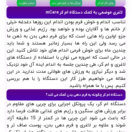
تناسب اندام و خوش فرم بودن اندام این روزها دغدغه خیلی
از خانم ها و آقایان بوده و خواهد بود. رژیم غذایی و ورزش
جزو اولین راه هایی است که برای فرم دهی بدن به ذهن ما
می رسد ولی این راه ها بسیار زمانبر هستند و شما باید
چندین ماه برای خوش فرمی اندام های خود تلاش کنید. این
در حالی است که امروزه می توان با استفاده از دستگاه های
لاغری و ام کر، طی چندین جلسه به اندام ایده آل خود نزدیک
شد و دیگر نیازی به ورزش های طولانی مدت ندارید. در این
مقاله می خواهیم طرز کار این دستگاه را با هم بررسی
کنیم. پس با ما همراه باشید.
دستگاه ام کر چگونه به فرم دهی بدن کمک می کند؟
دستگاه ام کر، یک پروتکل اجرایی برای چربی های مقاوم در
برابر ورزش های سنگین و رژیم های غذایی طاقت فرسا دارد
که باعث می شود این چربی ها در کمتر از 15 دقیقه آزاد
شوند و علاوه بر لاغری و فرم دهی بدن، پوست صاف تر و
جوان تری نیز داشته باشید. این دستگاه ها از تکنیک
اندرمولوژی استفاده می کنند که با استفاده از این تکنیک،
می توان سلولیت های مقاوم به درمان را نیز از بین برد. این
دستگاه می تواند در درمان چاقی های موضعی و درناژ لنفاوی