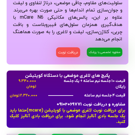
هدف‌گیری همزمان سلول‌های فیبروبلاست و بافت
چربی، کلاژن‌سازی، لیفت و لاغری را به صورت هماهنگ
انجام می‌دهد
دریافت نوبت
مشاوره تخصصی با پزشک
پکیج های لاغری موضعی با دستگاه کویتیشن
قیمت 10 جلسه نیم ساعته + یک جلسه
9.340.000
رایگان
تومان
قیمت 4 جلسه نیم ساعته
2.320.000 تومان
مشاوره و دریافت نوبت 09102069771
برای دریافت نوبت لاغری موضعی با کویتیشن (mcare)حتما باید
یک جلسه بادی آنالیز انجام شود. برای دریافت بادی آنالیز کلیک
کنید.
روش کار ام کر
ویژگی ها در فرم دهی بدن
درمان سلوزیت
لاغری موضعی به کمک دستگاه ام کر mCare