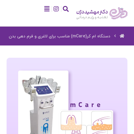
دستگاه ام کر(mCare) مناسب برای لاغری و فرم دهی بدن