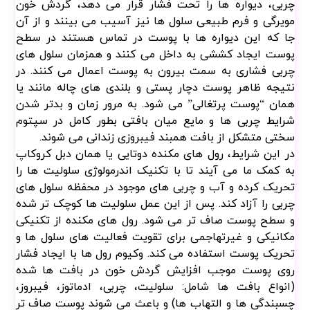
پوست ایجاد کششی به داخل می کنند و همزمان سلول های
چربی فشاری به سمت بیرون به پوست اعمال می کنند. در
نتیجه ظاهر پوست دچار پستی و بلندی های چاله مانند یا
همان “پوست پرتغالی” می شود. به مرور زمان و بدتر شدن
شرایط چربی ها و مایع میان بافتی بطور کامل در سپتوم
سختی متشکل از بافت همبند فیبروزی زندانی می شوند.
در این شرایط، رول های مکنده دوتایی یا همان دبل کروکاپ
به کمک ما می آیند تا با تکنیک اندرمولوژی سلولیت ها را
تحریک کرده و آب و چربی های موجود در محفظه سلول های
چربی را آزاد کند. پس از این عمل سلولیت ها کوچک تر شده
و سطح پوست صاف تر می شود. رول های مکنده از تکنیکی
مکانیکی و غیرتهاجمی برای تقویت فعالیت های سلول ها و
تحریک پوست استفاده می کند. وکیوم رول ها با ایجاد فشار
روی پوست موجب افزایش گردش خون در بافت ها شده
(انواع بافت ها شامل: سلولیت، چربی، ادماتوز، فیبروز،
چسبندگی ها و التهاب ها) و باعث می شوند پوست صاف تر
و سفت تری را تجربه کنیم. رول مکشی در درمان مناطق
مختلف پوست قابل استفاده است. همچنین این رول های
مکنده در درمان "چربی های مقاوم در برابر رژیم غذایی و