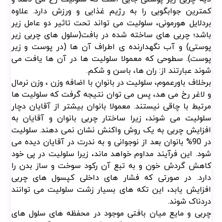
پوستی) و آب نگهدارنده ی اطراف آن ها (در پوست و زیر
پوست). سطوحی که معمولا سلولیت ها در آن ها یافت می
شوند عبارتند از: ران ها، باسن و شکم.
برخلاف باورعموم، سلولیت در بانوانِ با اضافه وزن ، وزن نرمال
و لاغر رخ می هد، پس می توان نتیجه گرفت که سلولیت ها
مرتبط با چاقی نیستند. معمولا بانوان بیشتر از آقایان دچار
سلولیت می شوند، زیرا ساختار چربی بانوان و آقایان به
افزایش چربی به یک روش واکنش نشان نمی دهند. سلولیت
در 90% بانوان بعد از نوجوانی و به ندرت در آقایان دیده می
شود. این فرآیند مداوم خواهد ماند، زیرا سلولیت در پی خود
کاهش گردش خون و به تبع آن رکود سوخت و ساز بدن را
دارد. در صورتی که فشار های داخلی کپسول های چربی
افزایش یابد، این تکه های بسیار زشت سلولیت می توانند
دردناک شوند.
چربی و مایع میان بافتی موجود در محفظه های سلول های
چربی، دیواره ها را تحت فشار قرار می دهد، گردش خون
مویرگی و فرم طبیعی سلول ها نیز آسیب می بینند و از آن
جا که این دیواره ها با پوست در تماس هستند در سطح