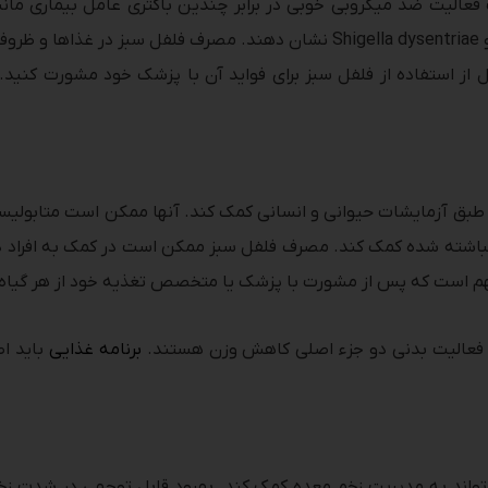
Coli، Vibrio cholerae، Pseudomonas aeruginosa و Shigella dysentriae نشان
ل از استفاده از فلفل سبز برای فواید آن با پزشک خود مشورت کنید.
ق آزمایشات حیوانی و انسانی کمک کند. آنها ممکن است متابولیس
انباشته شده کمک کند. مصرف فلفل سبز ممکن است در کمک به افراد 
م است که پس از مشورت با پزشک یا متخصص تغذیه خود از هر گیاه ی
 و فعالیت بدنی دو جزء اصلی کاهش وزن هستند.
برنامه غذایی
باید اص
واند به مدیریت زخم معده کمک کند. بهبود قابل توجهی در شدت زخ