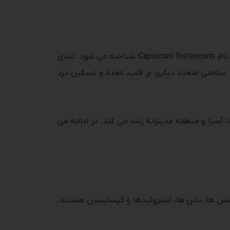
فلفل سبز سبزی رایجی است که در آشپزخانه های هندی به دلیل طعم تندشان استفاده می شود. فلفل سبز از نظر علمی با نام Capsicum frutescens شناخته می شود. تندی
 سلامتی متعدد دیگری بر قلب، معده و تسکین درد
، آسیا و منطقه مدیترانه رشد می کند. در ادامه می
انس ها، تانن ها، استروئیدها و کپسایسین هستند.