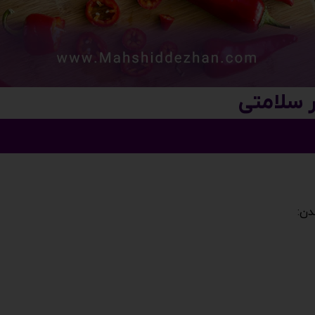
ر سلامتی
دن: