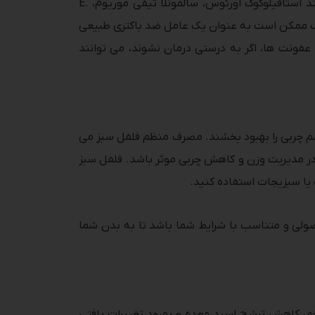
ترکیبات بیولوژیکی موجود در فلفل سبز ممکن است فعالیت ضد میکروبی خوبی در برابر چندین باکتری عامل بیماری مانند استافیلوکوک اورئوس، سالمونلا تیفی موریوم، E.
 دهند. مصرف فلفل سبز در غذاها و ظروف ممکن است به عنوان یک عامل ضد باکتری طبیعی
 عفونت ها، اگر به درستی درمان نشوند، می توانند
م چربی را بهبود بخشند. مصرف منظم فلفل سبز می
در مدیریت وزن و کاهش چربی موثر باشد. فلفل سبز
ا سبزیجات استفاده کنید.
ولی و متناسب با شرایط شما باشد تا به بدن شما
م، کاهش ترشح اسید معده و بهبود تغییرات بافتی