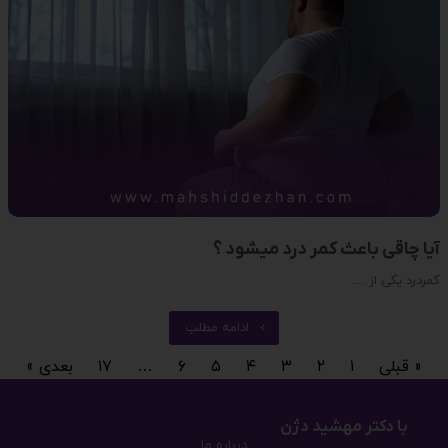
آیا چاقی باعث کمر درد میشود ؟
کمردرد یکی از …
ادامه مطلب
« قبلی
۱
۲
۳
۴
۵
۶
…
۱۷
بعدی »
با دکتر مهشید دژن
درباره ما