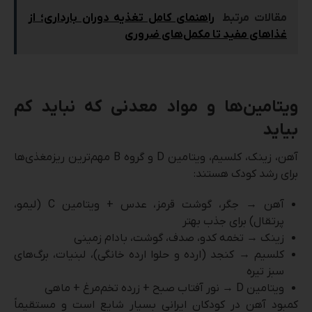
مقالات مرتبط
راهنمای کامل تغذیه دوران بارداری؛ از
غذاهای مفید تا مکمل‌های ضروری
ویتامین‌ها و مواد معدنی که نباید کم
بیاید
آهن، زینک، کلسیم، ویتامین D و گروه B مهم‌ترین ریزمغذی‌ها
برای رشد کودک هستند:
آهن → جگر، گوشت قرمز، عدس + ویتامین C (لیمو،
پرتقال) برای جذب بهتر
زینک → تخمه کدو، صدف، گوشت، بادام زمینی
کلسیم → کنجد (ارده و حلوا ارده خانگی)، لبنیات، برگ‌های
سبز تیره
ویتامین D → نور آفتاب صبح + زرده تخم‌مرغ + ماهی
کمبود آهن در کودکان ایرانی بسیار شایع است و مستقیماً