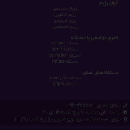
انواع رژیم
دوران شیردهی
رژیم کنکوری
رژیم کارمندی
رژیم اختصاصی
لاغری موضعی با دستگاه
دستگاه‌ volcano
دستگاه‌ slim fit
دستگاه cavitation
دستگاه mCare
دستگاه‌های اسکن
دستگاه inbody270
دستگاه QRMA
شماره تماس : ۰۲۱۲۲۳۵۵۵۸۶
ساعت کاری : شنبه تا پنج شنبه 15 الی 20
تهران، سعادت آباد سرو غربی مابین چهارراه کتاب پلاک 111