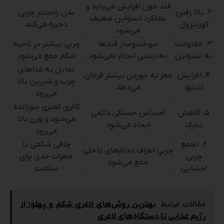
قند خون افزایش می‌یابد و
۲. بالا رفتن
بدن راحت‌تر چربی
عملکرد انسولین ضعیف
کورتیزول
ذخیره می‌کند
می‌شود
۳. مقاومت
سوخت‌وساز قندها
چربی بیشتر در ناحیه
به انسولین
به‌درستی انجام نمی‌شود
شکم جمع می‌شود
تمایل به غذاهای
۴. افزایش
مغز به خوردن بیشتر فرمان
چرب و شیرین بالا
اشتها
می‌دهد
می‌رود
کالری کمتری سوزانده
۵. کاهش
احساس خستگی دائمی
می‌شود و وزن بالا
تحرک
ایجاد می‌شود
می‌رود
۶. تجمع
چاقی شکمی با
چربی اطراف اندام‌های داخلی
چربی
خطرات جدی برای
جمع می‌شود
احشایی
سلامت
مقالات مرتبط
بهترین روش‌های لاغری شکم و پهلو؛ از
رژیم غذایی تا دستگاه‌های لاغری