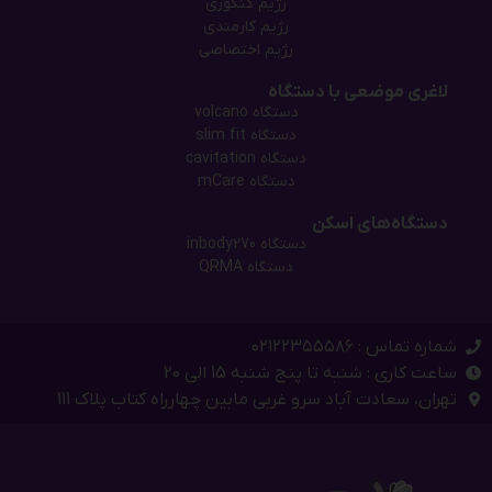
رژیم کنکوری
رژیم کارمندی
رژیم اختصاصی
لاغری موضعی با دستگاه
دستگاه‌ volcano
دستگاه‌ slim fit
دستگاه cavitation
دستگاه mCare
دستگاه‌های اسکن
دستگاه inbody270
دستگاه QRMA
شماره تماس : ۰۲۱۲۲۳۵۵۵۸۶
ساعت کاری : شنبه تا پنج شنبه 15 الی 20
تهران، سعادت آباد سرو غربی مابین چهارراه کتاب پلاک 111