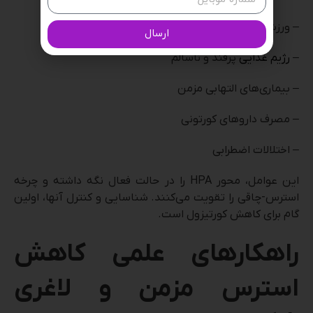
– ورزش بیش‌ازحد (overtraining)
ارسال
–
رژیم غذایی
پرقند و ناسالم
– بیماری‌های التهابی مزمن
– مصرف داروهای کورتونی
– اختلالات اضطرابی
این عوامل، محور HPA را در حالت فعال نگه داشته و چرخه
استرس-چاقی را تقویت می‌کنند. شناسایی و کنترل آنها، اولین
گام برای کاهش کورتیزول است.
راهکارهای علمی کاهش
استرس مزمن و لاغری