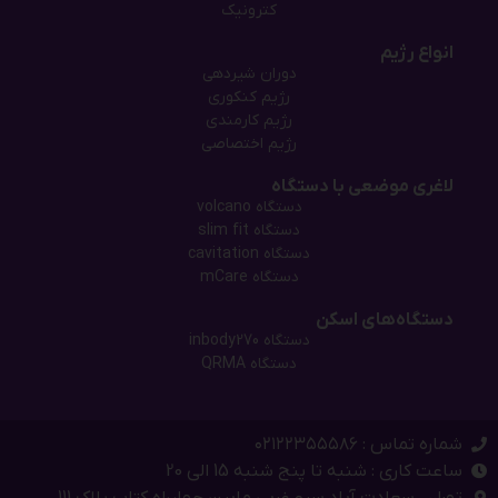
کترونیک
انواع رژیم
دوران شیردهی
رژیم کنکوری
رژیم کارمندی
رژیم اختصاصی
لاغری موضعی با دستگاه
دستگاه‌ volcano
دستگاه‌ slim fit
دستگاه cavitation
دستگاه mCare
دستگاه‌های اسکن
دستگاه inbody270
دستگاه QRMA
شماره تماس : ۰۲۱۲۲۳۵۵۵۸۶
ساعت کاری : شنبه تا پنج شنبه 15 الی 20
تهران، سعادت آباد سرو غربی مابین چهارراه کتاب پلاک 111