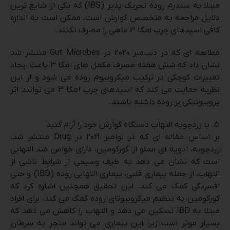
مبتلا به سندرم روده تحریک پذیر (IBS) که یکی از شایع ترین
دلایل مراجعه به متخصص گوارش است، ممکن است به اندازه
کافی اسیدهای چرب امگا 3 ماهی را مصرف نکنند.
مطالعه ای که در دسامبر 2020 در Gut Microbes منتشر شد
نشان داد که شش هفته مصرف مکمل های امگا 3 باعث ایجاد
تغییرات کوچکی در ترکیب میکروبیوم روده می شود و از این
نظریه حمایت می کند که اسیدهای چرب امگا 3 می توانند اثر
پروبیوتیکی بر روده داشته باشند.
با زردچوبه التهاب دستگاه گوارش خود را آرام کنید
بر اساس مقاله ای که در نوامبر 2021 در Drug منتشر شد،
زردچوبه، ادویه ای مملو از کورکومین، دارای خواص ضد التهابی
است که نشان می دهد به طیف وسیعی از شرایط ناشی از
التهاب، از جمله بیماری قلبی، بیماری التهابی روده (IBD) و حتی
افسردگی کمک می کند. این تحقیق همچنین اشاره کرد که
کورکومین به تنظیم میکروبیوتای روده کمک می کند، برای افراد
مبتلا به IBD تسکین می دهد و التهاب را کاهش می دهد که
بسیار موثر است زیرا این بیماری می تواند منجر به سرطان