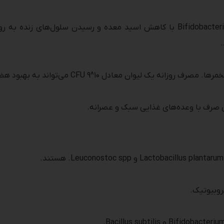
ماست‌های حاوی گونه‌های Lactobacillus و Bifidobacterium با کاهش اسید معده و 
معادل ۱۰^9 CFU می‌تواند به بهبود هضم و کاهش التهاب کمک کند.
ی صرف با وعده‌های غذایی سبک و عصرانه.
روبیوتیک.