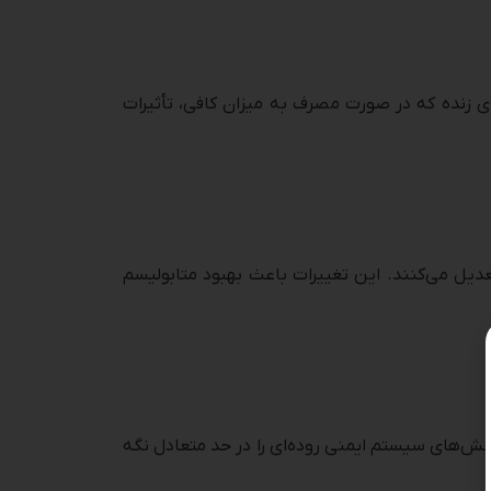
 می‌کنند: «میکروارگانیسم‌های زنده که در صورت مصرف به میزان کافی، تأثیرات
 با افزایش تنوع باکتری‌ها، رشد گونه‌های مفید را تقویت کرده و نسبت Firmicutes به Bacteroidetes را تعدیل می‌کنند. این تغییرات باعث بهبود متابولیسم
SCF)، نشانگرهای التهاب را پایین آورده و واکنش‌های سیستم ایمنی روده‌ای را در حد متعادل نگه