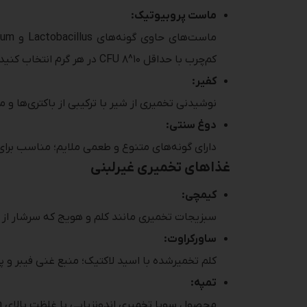
ماست پروبیوتیک:
کم‌چرب با حداقل ۱۰^۸ CFU در هر گرم انتخاب کنید.
کفیر:
نوشیدنی تخمیری از شیر با ترکیبی از باکتری‌ها و مخمرها. مصرف روزانه یک لیوان 
دوغ سنتی:
دارای گونه‌های متنوع و طعمی ملایم؛ مناسب برا
غذاهای تخمیری غیرلبنی
کیمچی:
سبزیجات تخمیری مانند کلم و هویج که سرشار از Lactobacillus plantarum و Leuconostoc spp. هستند.
ساورکراوت:
کلم تخمیرشده با اسید لاکتیک؛ منبع غنی فیبر و پ
تمپه:
محصول سویا تخمیری اندونزیایی با غلظت بالای Bifidobacterium و Bacillus subtilis.