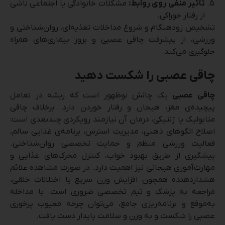
تأثیر منفی روی روابط:
مشکلات خانوادگی یا اجتماعی ناشی
از رفتار خوراکی.
تشخیص زودهنگام و شروع مداخلات تغذیه‌ای، روان‌شناختی و
ورزشی، از پیشرفت چاقی عصبی و بروز بیماری‌های همراه
جلوگیری می‌کند.
چاقی عصبی را شکست دهید
چاقی عصبی
یک چالش نوظهور است که ریشه در تعامل
پیچیده‌ی مغز، هیجان و رفتار خوردن دارد. برخلاف چاقی
متابولیک یا ژنتیکی، درمان آن نیازمند رویکردی چندبعدی است:
اصلاح الگوهای ذهنی، مدیریت استرس، برنامه‌ی غذایی سالم،
فعالیت ورزشی منظم و حمایت تخصصی روان‌شناختی.
پیشگیری از طریق بهبود خواب، کنترل محرک‌های غذایی و
مهارت‌آموزی هیجانی نیز اهمیت دارد. در صورت مشاهده علائم
هشداردهنده همچون افزایش وزن سریع یا اختلالات خلقی،
مراجعه به پزشک و تیم تخصصی ضروری است. با مداخله
به‌موقع و برنامه‌ریزی جامع، می‌توان چرخه معیوب پرخوری
عصبی را شکست و به وزن و سلامت پایدار دست یافت.