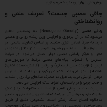
روش‌های مهار این پدیده می‌پردازیم.
چاقی عصبی چیست؟ تعریف علمی و
روانشناختی
چاقی عصبی
(Neurogenic Obesity) به وضعیتی اطلاق
می‌شود که در آن پرخوری و افزایش وزن ریشه روانی و عصبی
دارد، نه صرفاً تعادل انرژی مثبت. بر اساس تعاریف بالینی، در
این نوع چاقی، ارتباط بین هیپوتالاموس—مرکز کنترل اشتها در
مغز—و مراکز پاداش عصبی دچار اختلال می‌شود. در شرایط
استرس یا اضطراب، پیام‌های عصبی مرتبط با هورمون‌های
گرلین (افزاینده حس گرسنگی) و لپتین (کاهش‌دهنده اشتها)
نامتعادل عمل می‌کنند. همچنین کورتیزول که در اثر استرس
مزمن افزایش می‌یابد، میل به مصرف غذاهای پرکالری را تشدید
و جذب چربی را در بافت‌های اطراف شکم افزایش می‌دهد.
این وضعیت با چاقی ناشی از اختلالات متابولیک یا ژنتیکی
تفاوت دارد و درمان آن نیازمند مداخلات روان‌شناختی و عصبی
به‌علاوه اصلاح سبک زندگی است. تشخیص دقیق از طریق
مصاحبه‌های تخصصی روان‌شناختی و بررسی عملکرد هورمونی