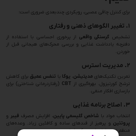
برای کنترل چاقی عصبی، رویکردی چندبعدی ضروری است:
۱. تغییر الگوهای ذهنی و رفتاری
تشخیص
گرسنگی واقعی
از پرخوری احساسی با استفاده از
دفترچه یادداشت غذایی و بررسی محرک‌های هیجانی قبل از
خوردن.
۲. مدیریت استرس
تمرین تکنیک‌های
مدیتیشن
،
یوگا
یا
تنفس عمیق
برای کاهش
ترشح کورتیزول. بهره‌گیری از
CBT
(رفتاردرمانی شناختی) برای
بازسازی افکار منفی.
۳. اصلاح برنامه غذایی
انتخاب مواد با
شاخص گلیسمی پایین
، افزایش مصرف
فیبر
و
پروتئین
و پرهیز از قندهای ساده و کافئین زیاد. وعده‌های
منظم و متعادل با حجم کنترل‌شده.