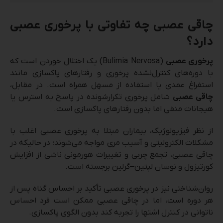
چاقی عصبی چه تفاوتی با پرخوری عصبی
دارد؟
پرخوری عصبی
(Bulimia Nervosa) یک اختلال خوردن است که
با دوره‌های کنترل‌نشده پرخوری و رفتارهای پاکسازی مانند
استفراغ عمدی یا استفاده از مسهل همراه است. در مقابل،
چاقی عصبی
شامل پرخوری تکرارشونده در پاسخ به استرس یا
هیجانات منفی اما بدون رفتارهای پاکسازی است.
از نظر فیزیولوژیک، بیماران مبتلا به پرخوری عصبی اغلب با
مشکلات الکترولیتی و آسیب مری مواجه می‌شوند؛ در حالیکه در
چاقی عصبی، تجمع چربی و تغییرات هورمونی ناشی از افزایش
کورتیزول و نوسان لپتین–گرلین برجسته است.
روان‌شناختی نیز در پرخوری عصبی تأکید بر احساس گناه پس از
هر دوره است، اما در چاقی عصبی ممکن است فرد احساس
ناتوانی در کنترل اشتها را تجربه کند بدون الگوی پاکسازی.