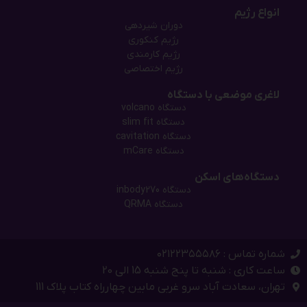
انواع رژیم
دوران شیردهی
رژیم کنکوری
رژیم کارمندی
رژیم اختصاصی
لاغری موضعی با دستگاه
دستگاه‌ volcano
دستگاه‌ slim fit
دستگاه cavitation
دستگاه mCare
دستگاه‌های اسکن
دستگاه inbody270
دستگاه QRMA
شماره تماس : ۰۲۱۲۲۳۵۵۵۸۶
ساعت کاری : شنبه تا پنج شنبه 15 الی 20
تهران، سعادت آباد سرو غربی مابین چهارراه کتاب پلاک 111