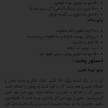
1 قاشق چایخوری پونه کوهی
500 میلی لیتر استاک گیاهی ( آب سبزیجات)
1 قاشق غذاخوری رب گوجه فرنگی
برای سالاد
300 گرم کاهو و کلم مخلوط
2 پرتقال، پوست گرفته و به قطعات بریده شده
75 گرم بادام پرک
1 عدد لیمو، آب گرفته
1 قاشق غذاخوری روغن زیتون فوق بکر
دستور پخت :
برای تهیه خمیر:
آرد را در یک کاسه بزرگ الک کنید. نمک شکر و مایه خمیر را
اضافه کنید و هم بزنید. آرد را گود کنید و روغن را اضافه کنید
سپس آب را کم کم با هم زدن اضافه کنید. روی میز خود کمی
آرد بپاشید. خمیر را روی میز کار بگذارید و به مدت 8 دقیقه ورز
دهید. خمیر را به دو نیمه تقسیم کنید و در یک کاسه تمیز قرار