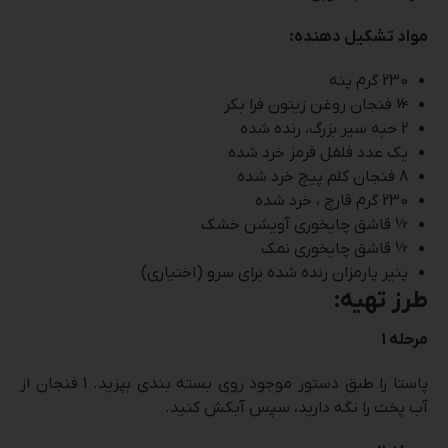
مواد تشکیل دهنده:
230 گرم پنه
¼ فنجان روغن زیتون فرا بکر
2 حبه سیر بزرگ، رنده شده
یک عدد فلفل قرمز خرد شده
8 فنجان کلم پیچ خرد شده
230 گرم قارچ ، خرد شده
½ قاشق چایخوری آویشن خشک
½ قاشق چایخوری نمک
پنیر پارمزان رنده شده برای سرو (اختیاری)
طرز تهیه:
مرحله 1
پاستا را طبق دستور موجود روی بسته بندی بپزید. 1 فنجان از
آب پخت را نگه دارید، سپس آبکش کنید.