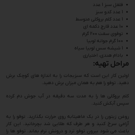
فلفل سبز 1 عدد
1 عدد کدو سبز
1 عدد کلم بروکلی متوسط
10 عدد قارچ دکمه ای
توفوی سفت 200 گرم
100 گرم جوانه لوبیا
1 شیشه سس لوبیا سیاه
بادام هندی، اختیاری
مراحل تهیه:
اولین کار این است که سبزیجات را به اندازه های کوچک برش
دهید. توفو را هم به همان میزان برش دهید.
کلم بروکلی ها را به مدت سه دقیقه در آب جوش دم کرده
سپس آبکش کنید.
روغن زیتون را در یک ماهیتابه روی حرارت بگذارید. توفو را به
آرامی سرخ کنید و هر طرف که طلایی شد بچرخانید. این کار
باعث می شود بیرون توفو ترد و درونش نرم بماند. توفو ها را