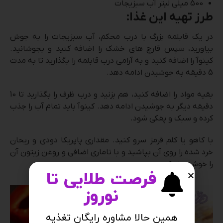
500 میلی لیتر آب سبزیجات
طرز تهیه این غذا:
در یک قابلمه بزرگ با درب محکم، آب سبزیجات را به جوش
بیاورید، سپس قارچ های خشک را اضافه کنید و بجوشانید.
کینوآ را اضافه کنید و به آرامی درب قابلمه را بگذارید تا به مدت
5 دقیقه به جوشیدن ادامه دهد.
بقیه مواد را اضافه کنید، هم بزنید و درب ظرف را بگذارید تا 10
دقیقه دیگر به جوشیدن ادامه دهد. کینوآ باید تمام آب را جذب
کرده و سبک و پفکی شود.
با کاهو یا کلم قرمز سرو کنید. مقداری پاپریکا دودی و ریحان
خرد شده را روی آن بپاشید و با تاماری اضافی و روغن زیتون آن
را خوشمزه تر کنید.
فرصت طلایی تا
نوروز
همین حالا مشاوره رایگان تغذیه